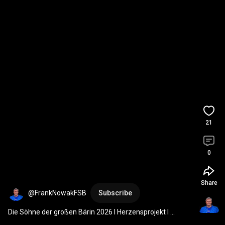
21
0
Share
@FrankNowakFSB
Subscribe
Die Söhne der großen Bärin 2026 I Herzensprojekt I 
Heeselicht I Infobroschüre I Gojko Mitić I Stele