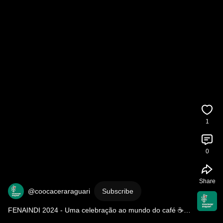
1
0
Share
@coocaceraraguari
Subscribe
FENAINDI 2024 - Uma celebração ao mundo do café ☕️ 
✨️