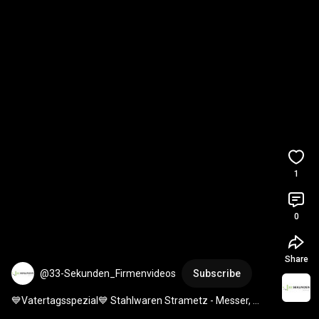
1
0
Share
@33-Sekunden_Firmenvideos
Subscribe
💙Vatertagsspezial💙 Stahlwaren Strametz - Messer, 
Geschenkartikel & Gravuren aus dem Lavanttal