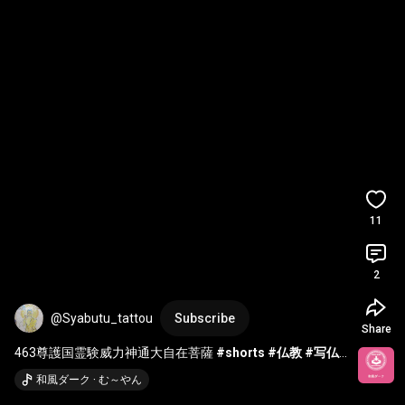
11
2
@Syabutu_tattou
Subscribe
Share
463尊護国霊験威力神通大自在菩薩 
#shorts
#仏教
#写仏
#千写仏
和風ダーク · む～やん