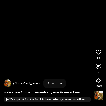
15
2
@Line.Azul_music
Subscribe
Share
Brille - Line Azul 
#chansonfrançaise
#concertlive
#music
#live
#singer
#joie
#chant
#brille
#life
T'es qui toi ? - Line Azul #chansonfrançaise #concertlive #musique #singer #music #amour #lovesong