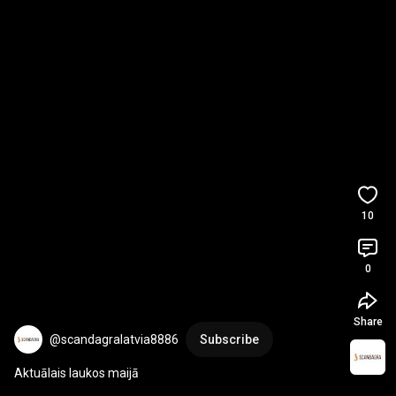
10
0
Share
@scandagralatvia8886
Subscribe
Aktuālais laukos maijā