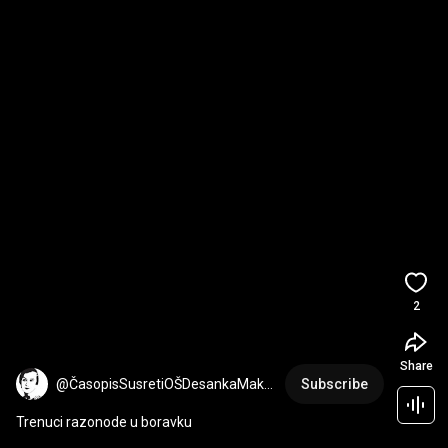
2
Share
@ČasopisSusretiOŠDesankaMaksi
Subscribe
mo
Trenuci razonode u boravku