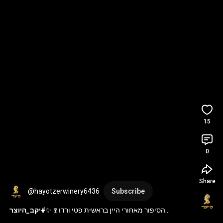
15
0
Share
@hayotzerwinery6436
Subscribe
הסיפור מאחורי היין בראשית פטי ורדו🍷✨
#יקב_היוצר
#לחיי_היצירה
#יקב