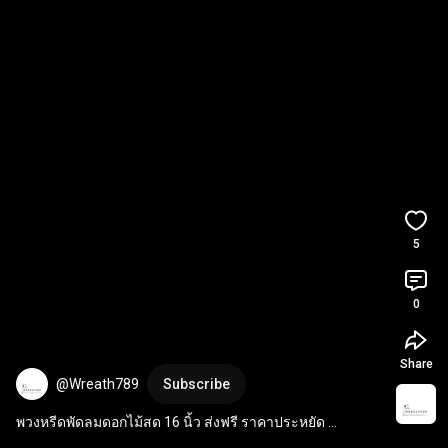
5
0
Share
@Wreath789
Subscribe
พวงหรีดพัดลมดอกไม้สด 16 นิ้ว ส่งฟรี ราคาประหยัด 
#พวงหรีด
#flowers
#พวงหรีดพัดลม