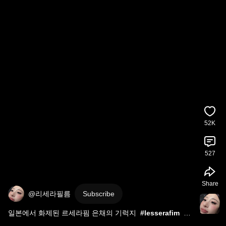
52K
527
Share
@리세라필름
Subscribe
일본에서 화제된 르세라핌 은채의 기럭지  
#lesserafim
#
르세라핌
#紅白歌合戦