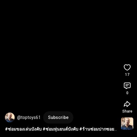
17
0
Share
@toptoys61
Subscribe
#ซ่อมของเล่นบังคับ
#ซ่อมหุ่นยนต์บังคับ
#ร้านซ่อมปากซอย
ลาดพร้าว61
 โทร. 0927170707 Line: blove61