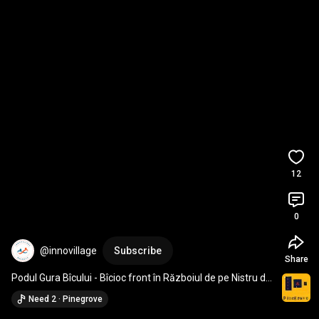
12
0
@innovillage
Subscribe
Share
Podul Gura Bîcului - Bîcioc front în Războiul de pe Nistru din 
1992
Need 2 · Pinegrove