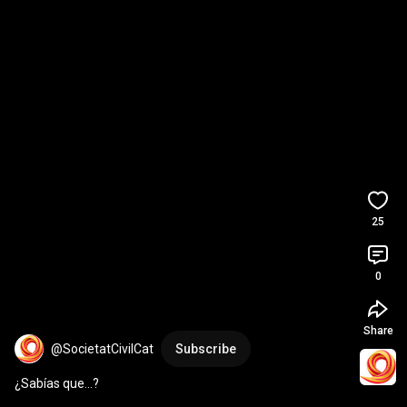
25
0
Share
@SocietatCivilCat
Subscribe
¿Sabías que...?