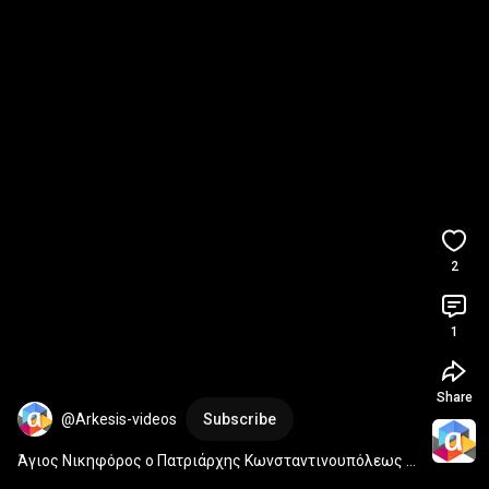
2
1
Share
@Arkesis-videos
Subscribe
Άγιος Νικηφόρος ο Πατριάρχης Κωνσταντινουπόλεως ο 
Ομολογητής - 2 Ιουνίου