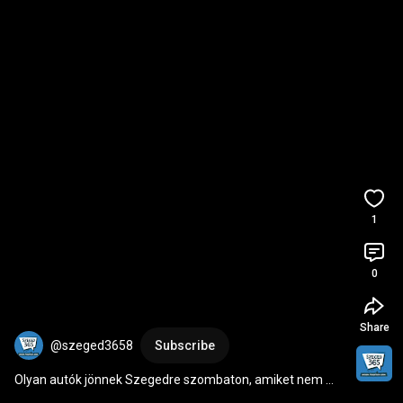
1
0
Share
@szeged3658
Subscribe
Olyan autók jönnek Szegedre szombaton, amiket nem 
minden nap láthattok testközelből