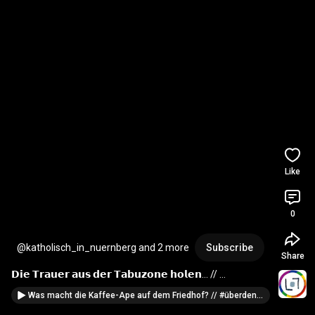
Like
0
@katholisch_in_nuernberg and 2 more
Subscribe
Share
𝗗𝗶𝗲 𝗧𝗿𝗮𝘂𝗲𝗿 𝗮𝘂𝘀 𝗱𝗲𝗿 𝗧𝗮𝗯𝘂𝘇𝗼𝗻𝗲 𝗵𝗼𝗹𝗲𝗻… // 
#katholisch_in_nuernberg
Was macht die Kaffee-Ape auf dem Friedhof? // #überdentellerrand 🦻💬