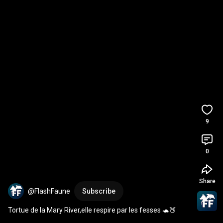
9
0
Share
@FlashFaune
Subscribe
Tortue de la Mary River,elle respire par les fesses 🐢🍑