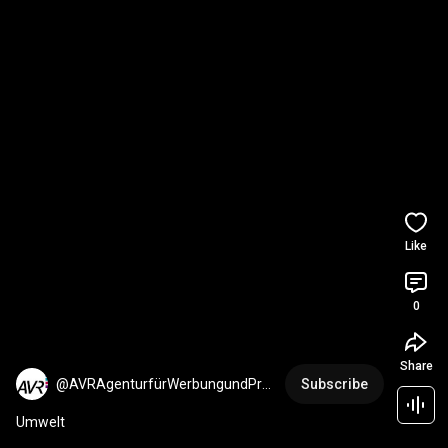
Like
0
Share
@AVRAgenturfürWerbungundPro
Subscribe
dukt
Umwelt