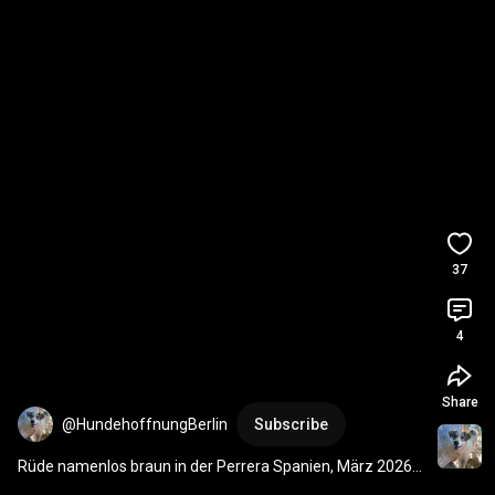
37
4
Share
@HundehoffnungBerlin
Subscribe
Rüde namenlos braun in der Perrera Spanien, März 2026 
#adoptme
#adoptdontshop
#hund
#tierschutz