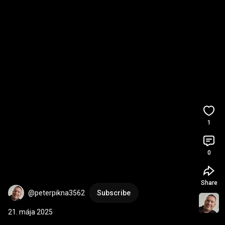
1
0
Share
@peterpikna3562
Subscribe
21. mája 2025