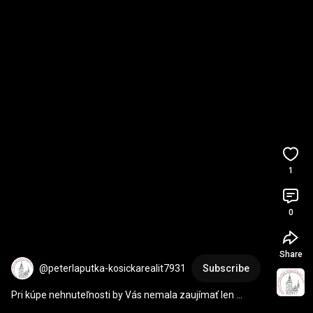
1
0
Share
@peterlaputka-kosickarealit7931
Subscribe
Pri kúpe nehnuteľnosti by Vás nemala zaujímať len 
samotná výška hypotéky alebo kúpnej ceny.