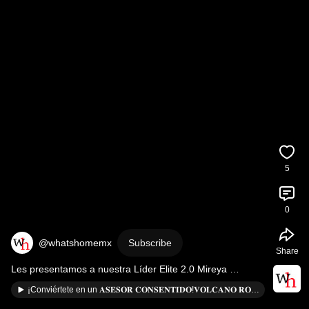
5
0
@whatshomemx
Subscribe
Share
Les presentamos a nuestra Líder Elite 2.0 Mireya 
Ordoñez (Enero a Abril 2025)
¡Conviértete en un 𝐀𝐒𝐄𝐒𝐎𝐑 𝐂𝐎𝐍𝐒𝐄𝐍𝐓𝐈𝐃𝐎!𝐕𝐎𝐋𝐂𝐀𝐍𝐎 𝐑𝐎𝐂𝐊 trae para ti BOHOBLACK, una edición exclusiva.