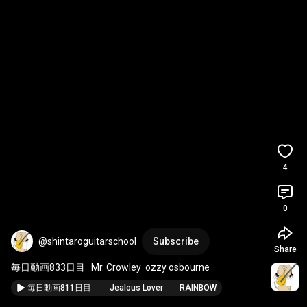
4
0
@shintaroguitarschool
Subscribe
Share
毎日動画833日目   Mr. Crowley  ozzy osbourne
毎日動画811日目 Jealous Lover RAINBOW