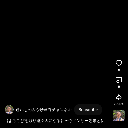
6
0
Share
@いちのみや妙君寺チャンネル
Subscribe
【よろこびを取り継ぐ人になる】〜ウィンザー効果と仏教
の心〜
#法話
#日蓮宗
#一宮市
#心理学
#仏教
#一宮市
 一