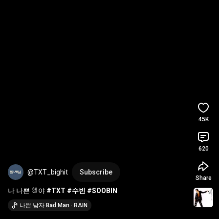
45K
620
@TXT_bighit
Subscribe
Share
나 나쁜 🐰야 
#TXT
#수빈
#SOOBIN
나쁜 남자 Bad Man · RAIN