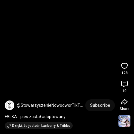
128
10
@StowarzyszenieNowodworTikTo
Subscribe
Share
k
FALKA - pies został adoptowany
Dzięki, że jesteś · Lanberry & Tribbs