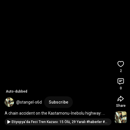
2
0
Auto-dubbed
@stangel-s6d
Subscribe
Share
A chain accident on the Kastamonu-İnebolu highway: 
Tofaş turns into scrap metal! 
#news
#trafficac
...
Etiyopya'da Feci Tren Kazası: 15 Ölü, 29 Yaralı #haberler #sondakika