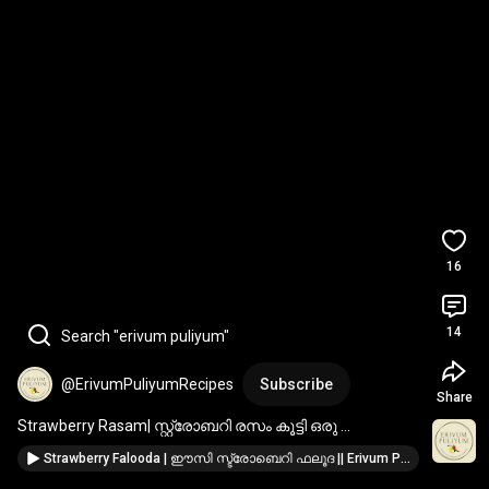
16
14
Search "erivum puliyum"
@ErivumPuliyumRecipes
Subscribe
Share
Strawberry Rasam| സ്റ്റ്രോബറി രസം കൂട്ടി ഒരു 
വെജിറ്റേറിയൻ ഊണ് ആയാല്ലോ ? 
#lunchshorts
Strawberry Falooda | ഈസി സ്ട്രോബെറി ഫലൂദ || Erivum Puliyum Recipes
#keralalunch