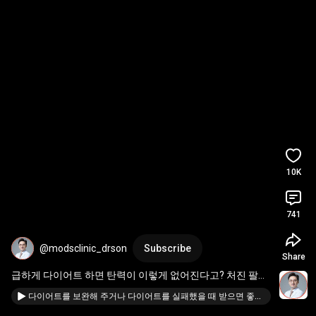
10K
741
@modsclinic_drson
Subscribe
Share
급하게 다이어트 하면 탄력이 이렇게 없어진다고? 처진 팔뚝
살,복부,허벅지 안쪽,엉밑살 
#슈링크
#실리프팅
#threadlift
다이어트를 보완해 주거나 다이어트를 실패했을 때 받으면 좋은 시술은? ｜ 스테로이드는 정말 위험하기만 할까?
#shurink
#모즈클리닉
#modsclinic