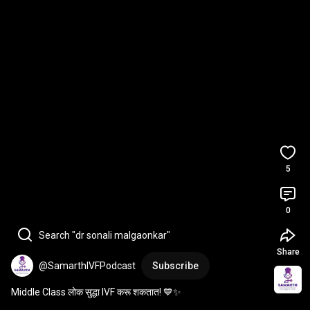
5
0
Search "dr sonali malgaonkar"
Share
@SamarthIVFPodcast
Subscribe
Middle Class लोक सुद्धा IVF करू शकतात! 💙✨