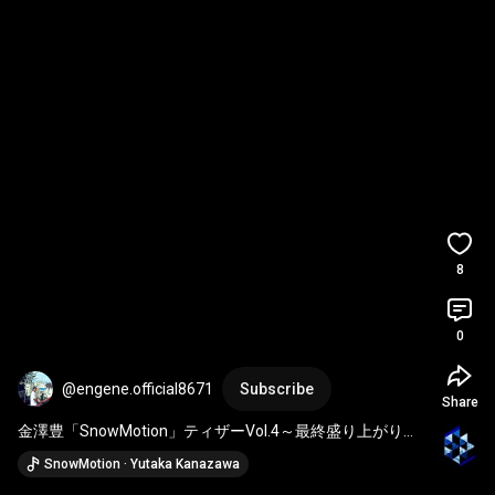
8
0
@engene.official8671
Subscribe
Share
金澤豊「SnowMotion」ティザーVol.4～最終盛り上がり篇
～
SnowMotion · Yutaka Kanazawa