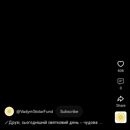
606
0
Share
@VadymStolarFund
Subscribe
🪄Друзі, сьогоднішній святковий день – чудова 
нагода, щоб стати чарівником для двох сестричок