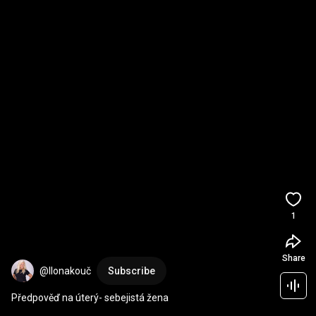
1
Share
@Ilonakouč
Subscribe
Předpověď na úterý- sebejistá žena