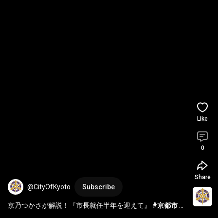
Like
0
Share
@CityOfKyoto
Subscribe
京乃つかさが解説！『市長就任半年を迎えて』 
#京都市
#news
#shorts