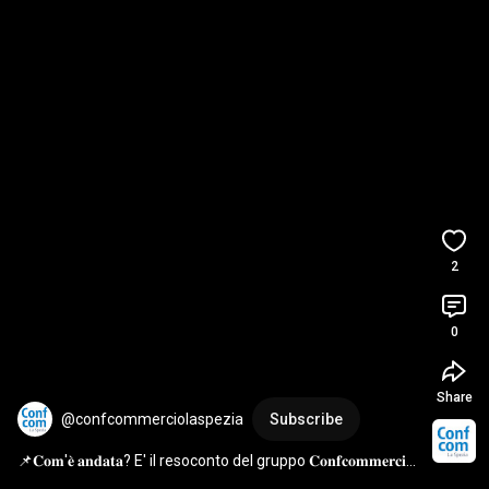
2
0
Share
@confcommerciolaspezia
Subscribe
📌𝐂𝐨𝐦'𝐞̀ 𝐚𝐧𝐝𝐚𝐭𝐚? E' il resoconto del gruppo 𝐂𝐨𝐧𝐟𝐜𝐨𝐦𝐦𝐞𝐫𝐜𝐢𝐨 
𝐋𝐚 𝐒𝐩𝐞𝐳𝐢𝐚 alla 𝐩𝐫𝐢𝐦𝐚 𝐞𝐝𝐢𝐳𝐢𝐨𝐧𝐞 𝐝𝐞𝐥𝐥𝐚 𝐁𝐈𝐓𝐄𝐒𝐏