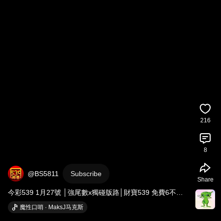
216
8
@BS5811
Subscribe
Share
今彩539 1月27號 │強尾數x獨碰版路│財寶539 免費6不出
低機Free
魔性口哨 · MaksJ马克斯