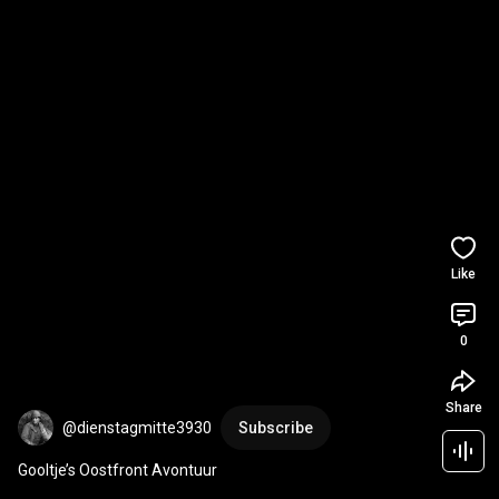
Like
0
Share
@dienstagmitte3930
Subscribe
Gooltje’s Oostfront Avontuur