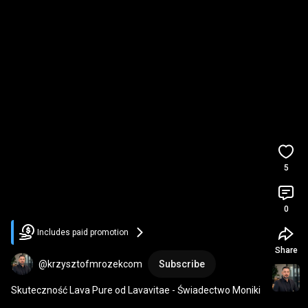
5
0
Includes paid promotion
Share
@krzysztofmrozekcom
Subscribe
Skuteczność Lava Pure od Lavavitae - Świadectwo Moniki