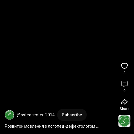
3
0
Share
@osteocenter-2014
Subscribe
Розвиток мовлення з логопед-дефектологом 
#логопеддефектологвінниця