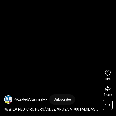
Like
Share
@LaRedAltamiraMx
Subscribe
🗞️ 🚨 LA RED: CIRO HERNÁNDEZ APOYA A 700 FAMILIAS 
EN ALTAMIRA