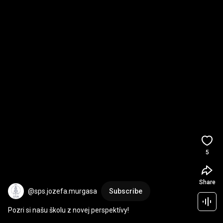
5
Share
@sps.jozefa.murgasa
Subscribe
Pozri si našu školu z novej perspektívy!