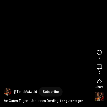
7
0
Share
@TimoMaiwald
Subscribe
An Guten Tagen - Johannes Oerding 
#angutentagen
#johannesoerding