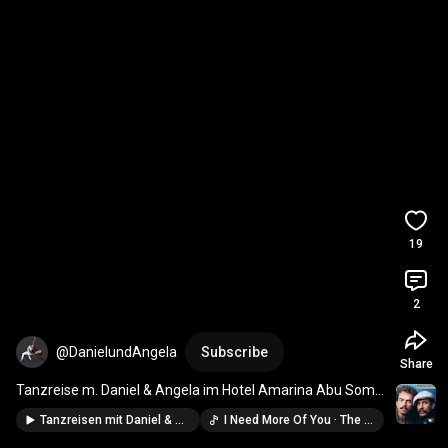
19
2
@DanielundAngela
Subscribe
Share
Tanzreise m. Daniel & Angela im Hotel Amarina Abu Soma 
in Safaga Ägypten 
#danielundangela
#tanzreise
Tanzreisen mit Daniel & Angela #danielundangela #tanzreise
I Need More Of You · The Bellamy Brothers