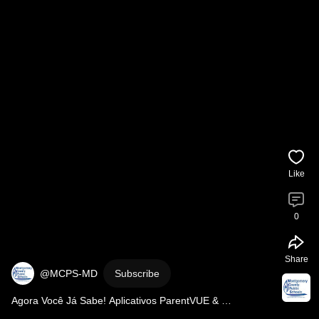
Like
0
Share
@MCPS-MD
Subscribe
Agora Você Já Sabe! Aplicativos ParentVUE & 
StudentVUE