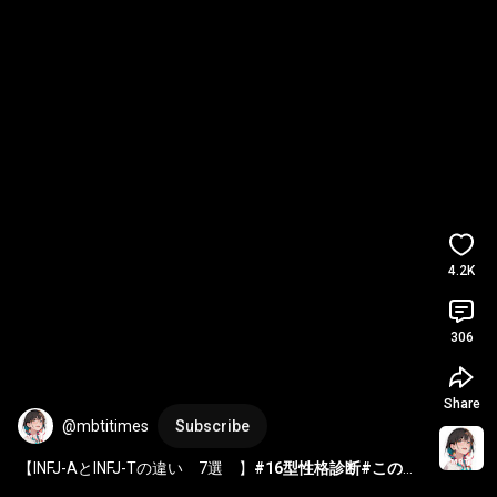
4.2K
306
Share
@mbtitimes
Subscribe
【INFJ-AとINFJ-Tの違い　7選　】
#16型性格診断
#この動
画はもう流れてこないから保存して
#MBTI
#INFJ音声