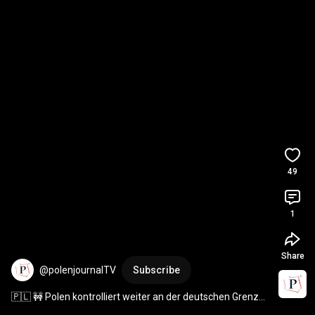
49
1
Share
@polenjournalTV
Subscribe
🇵🇱 🚧 Polen kontrolliert weiter an der deutschen Grenze 
#polen
#news
#grenzschutz