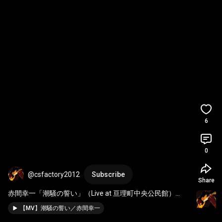
6
0
@csfactory2012
Subscribe
Share
赤間幸一「潮騒の誓い」（Live at 亘理町中央公民館）
#shorts
#赤間幸一
#潮騒の誓い
#シーズファクトリー
#
【MV】潮騒の誓い／赤間幸一
ダブルウィン