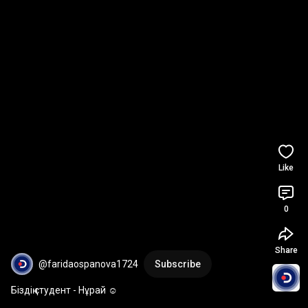
Like
0
Share
@faridaospanova1724
Subscribe
Біздің студент - Нұрай ☺️