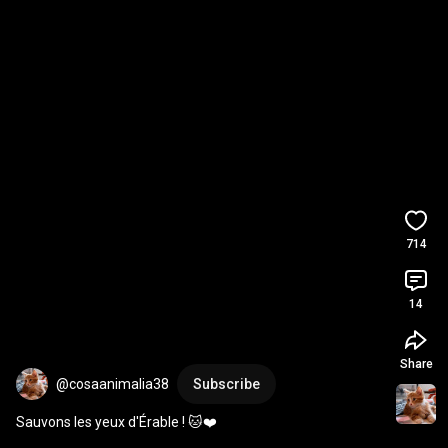
714
14
Share
@cosaanimalia38
Subscribe
Sauvons les yeux d'Érable ! 🐱❤️