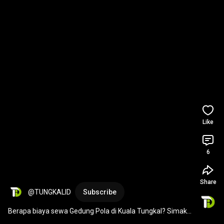
Like
6
Share
@TUNGKALID
Subscribe
Berapa biaya sewa Gedung Pola di Kuala Tungkal? Simak 
informasi lengkapnya! 
#kualatungkal
#tungkal